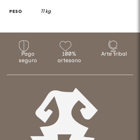
11 kg
PESO
Pago
100%
Arte tribal
seguro
artesano