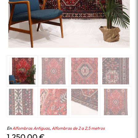
En
Alfombras Antiguas
,
Alfombras de 2 a 2,5 metros
1.250,00
€