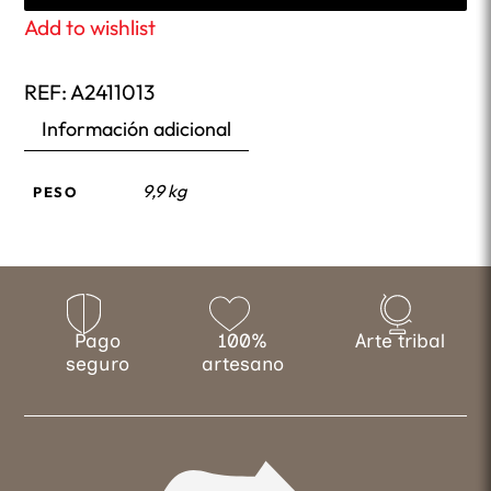
Add to wishlist
REF:
A2411013
Información adicional
9,9 kg
PESO
Pago
100%
Arte tribal
seguro
artesano