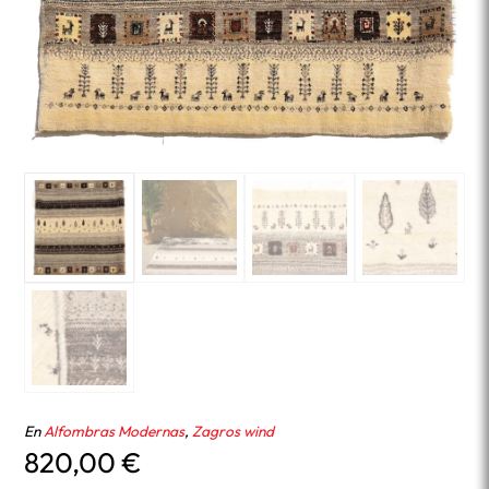
En
Alfombras Modernas
,
Zagros wind
820,00
€