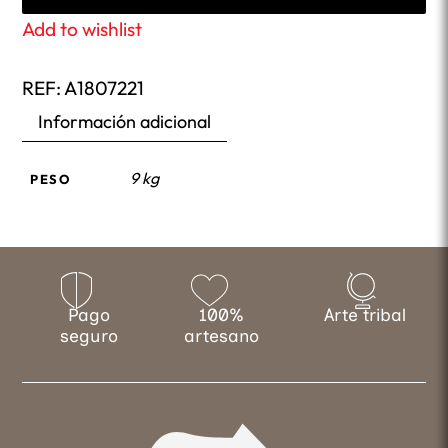
Add to wishlist
REF:
A1807221
Información adicional
9 kg
PESO
Pago
100%
Arte tribal
seguro
artesano