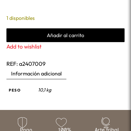
1 disponibles
Añadir al carrito
Add to wishlist
REF:
a2407009
Información adicional
10,1 kg
PESO
Pago
100%
Arte tribal