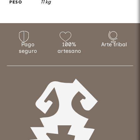
11 kg
PESO
Pago
100%
Arte tribal
seguro
artesano