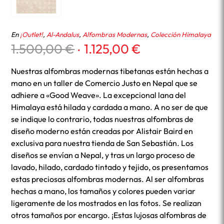
En
¡Outlet!
,
Al-Andalus
,
Alfombras Modernas
,
Colección Himalaya
El
El
1.500,00
€
1.125,00
€
precio
precio
original
actual
Nuestras alfombras modernas tibetanas están hechas a
era:
es:
mano en un taller de Comercio Justo en Nepal que se
1.500,00 €.
1.125,00 €.
adhiere a «Good Weave». La excepcional lana del
Himalaya está hilada y cardada a mano. A no ser de que
se indique lo contrario, todas nuestras alfombras de
diseño moderno están creadas por Alistair Baird en
exclusiva para nuestra tienda de San Sebastián. Los
diseños se envían a Nepal, y tras un largo proceso de
lavado, hilado, cardado tintado y tejido, os presentamos
estas preciosas alfombras modernas. Al ser alfombras
hechas a mano, los tamaños y colores pueden variar
ligeramente de los mostrados en las fotos. Se realizan
otros tamaños por encargo. ¡Estas lujosas alfombras de