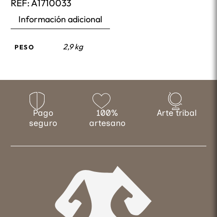
REF:
A1710033
Información adicional
2,9 kg
PESO
Pago
100%
Arte tribal
seguro
artesano