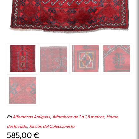
En
Alfombras Antiguas
,
Alfombras de 1 a 1,5 metros
,
Home
destacado
,
Rincón del Coleccionista
585,00
€