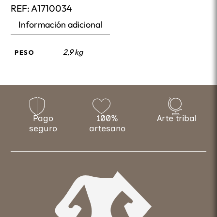
REF:
A1710034
Información adicional
2,9 kg
PESO
Pago
100%
Arte tribal
seguro
artesano