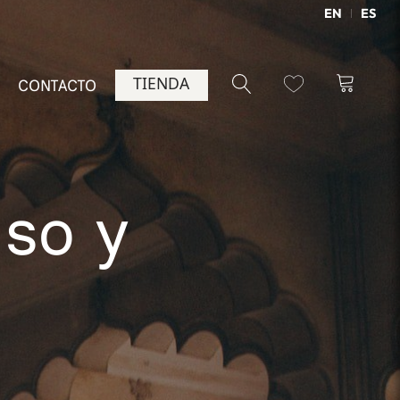
EN
ES
TIENDA
CONTACTO
so y