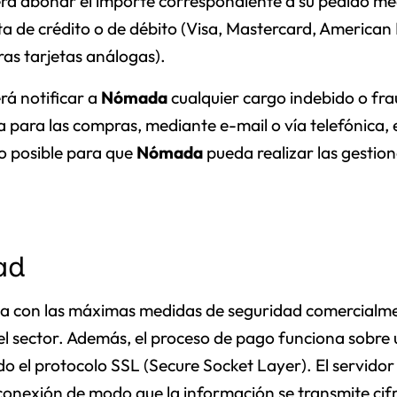
erá abonar el importe correspondiente a su pedido m
ta de crédito o de débito (Visa, Mastercard, American 
ras tarjetas análogas).
rá notificar a
Nómada
cualquier cargo indebido o fra
da para las compras, mediante e-mail o vía telefónica,
o posible para que
Nómada
pueda realizar las gestio
ad
a con las máximas medidas de seguridad comercialm
 el sector. Además, el proceso de pago funciona sobre 
do el protocolo SSL (Secure Socket Layer). El servidor
conexión de modo que la información se transmite ci