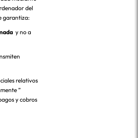
 ordenador del
se garantiza:
mada
y no a
ansmiten
iales relativos
amente ”
 pagos y cobros