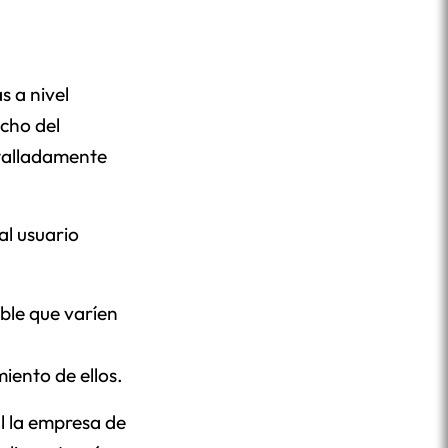
s a nivel
acho del
etalladamente
l usuario
ible que varíen
iento de ellos.
l la empresa de