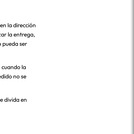
n la dirección
zar la entrega,
o pueda ser
a cuando la
edido no se
e divida en