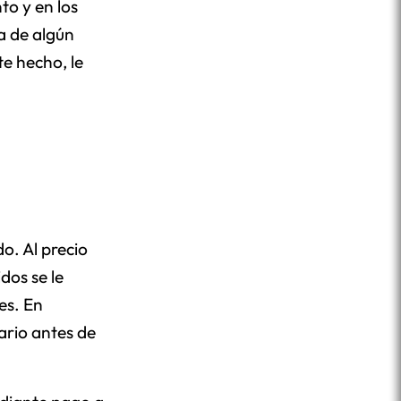
to y en los
a de algún
e hecho, le
o. Al precio
dos se le
es. En
ario antes de