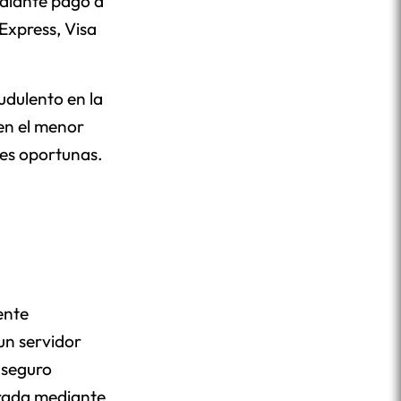
ediante pago a
Express, Visa
udulento en la
 en el menor
nes oportunas.
ente
un servidor
 seguro
frada mediante