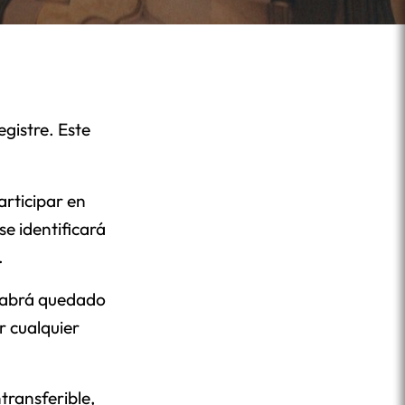
egistre. Este
rticipar en
se identificará
.
 habrá quedado
r cualquier
transferible,