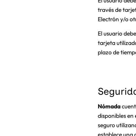
El usuario deb
través de tarje
Electrón y/o ot
El usuario debe
tarjeta utiliza
plazo de tiemp
Segurid
Nómada
cuent
disponibles en
seguro utilizan
establece una 