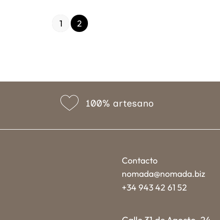
1
2
100% artesano
Contacto
nomada@nomada.biz
+34 943 42 61 52
Calle 31 de Agosto, 24