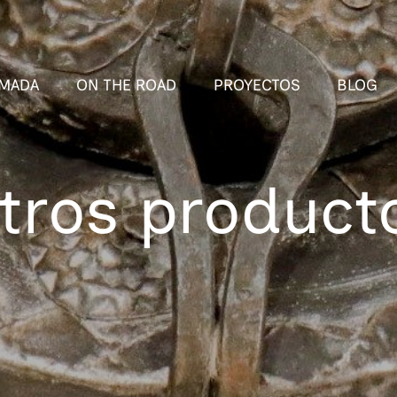
MADA
ON THE ROAD
PROYECTOS
BLOG
tros product